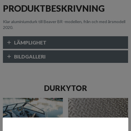
PRODUKTBESKRIVNING
Klar aluminiumdurk till Beaver BR -modellen, från och med årsmodell
2020.
LÄMPLIGHET
BILDGALLERI
DURKYTOR