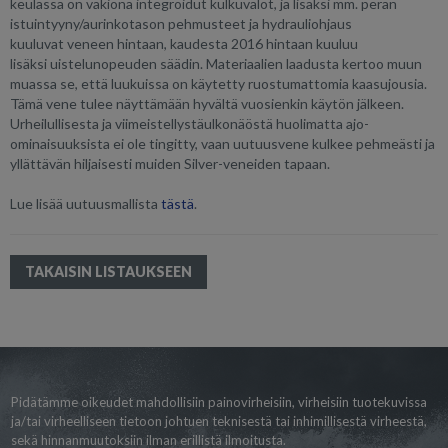
keulassa on vakiona integroidut kulkuvalot, ja lisäksi mm. perän
istuintyyny/aurinkotason pehmusteet ja hydrauliohjaus
kuuluvat veneen hintaan, kaudesta 2016 hintaan kuuluu
lisäksi uistelunopeuden säädin. Materiaalien laadusta kertoo muun
muassa se, että luukuissa on käytetty ruostumattomia kaasujousia.
Tämä vene tulee näyttämään hyvältä vuosienkin käytön jälkeen.
Urheilullisesta ja viimeistellystäulkonäöstä huolimatta ajo-
ominaisuuksista ei ole tingitty, vaan uutuusvene kulkee pehmeästi ja
yllättävän hiljaisesti muiden Silver-veneiden tapaan.
Lue lisää uutuusmallista
tästä
.
TAKAISIN LISTAUKSEEN
Pidätämme oikeudet mahdollisiin painovirheisiin, virheisiin tuotekuvissa
ja/tai virheelliseen tietoon johtuen teknisestä tai inhimillisestä virheestä,
sekä hinnanmuutoksiin ilman erillistä ilmoitusta.