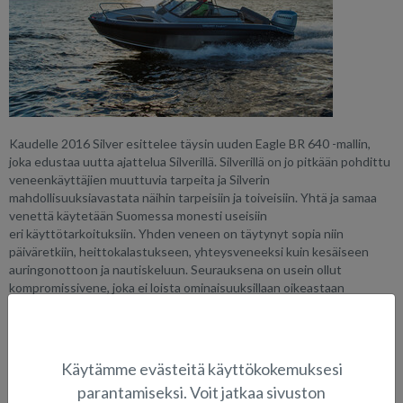
Kaudelle 2016 Silver esittelee täysin uuden Eagle BR 640 -mallin,
joka edustaa uutta ajattelua Silverillä. Silverillä on jo pitkään pohdittu
veneenkäyttäjien muuttuvia tarpeita ja Silverin
mahdollisuuksiavastata näihin tarpeisiin ja toiveisiin. Yhtä ja samaa
venettä käytetään Suomessa monesti useisiin
eri käyttötarkoituksiin. Yhden veneen on täytynyt sopia niin
päiväretkiin, heittokalastukseen, yhteysveneeksi kuin kesäiseen
auringonottoon ja nautiskeluun. Seurauksena on usein ollut
kompromissivene, joka ei loista ominaisuuksillaan oikeastaan
missään. Silverillä haluttiin yhdistää erityyppisten veneiden
parhaita ominaisuuksia yhteen veneeseen siten, että
kompromisseilta vältyttäisiin. Markkinoille haluttiin tuoda erilainen,
entistä urheilullisempi alumiinivene.
Käytämme evästeitä käyttökokemuksesi
parantamiseksi. Voit jatkaa sivuston
Ratkaisuksi nousi mahdollisimman suuri muokattavuus, sekä venettä