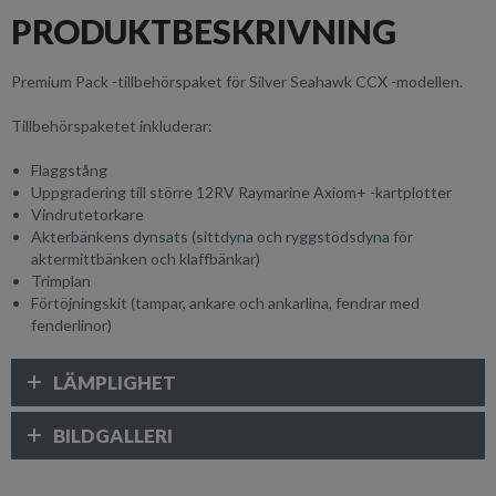
PRODUKTBESKRIVNING
Premium Pack -tillbehörspaket för Silver Seahawk CCX -modellen.
Tillbehörspaketet inkluderar:
Flaggstång
Uppgradering till större 12RV Raymarine Axiom+ -kartplotter
Vindrutetorkare
Akterbänkens dynsats (sittdyna och ryggstödsdyna för
aktermittbänken och klaffbänkar)
Trimplan
Förtöjningskit (tampar, ankare och ankarlina, fendrar med
fenderlinor)
LÄMPLIGHET
BILDGALLERI