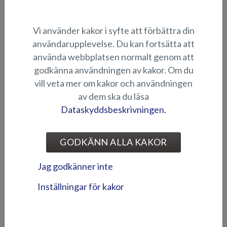
Vi använder kakor i syfte att förbättra din
användarupplevelse. Du kan fortsätta att
använda webbplatsen normalt genom att
godkänna användningen av kakor. Om du
vill veta mer om kakor och användningen
Comfort Pack - Beaver BR
Comfort Pack - Eagle BR
av dem ska du läsa
Dataskyddsbeskrivningen.
GODKÄNN ALLA KAKOR
Jag godkänner inte
Comfort Pack - Eagle BRX
Comfort Pack - Fox Avant
Inställningar för kakor