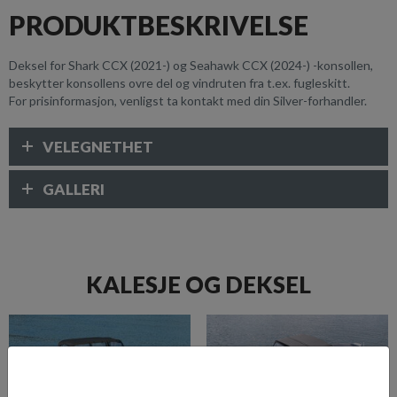
PRODUKTBESKRIVELSE
Deksel for Shark CCX (2021-) og Seahawk CCX (2024-) -konsollen,
beskytter konsollens ovre del og vindruten fra t.ex. fugleskitt.
For prisinformasjon, venligst ta kontakt med din Silver-forhandler.
VELEGNETHET
GALLERI
KALESJE OG DEKSEL