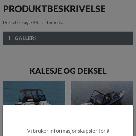
PRODUKTBESKRIVELSE
Deksel til Eagle BR:s akterbenk.
GALLERI
KALESJE OG DEKSEL
Vi bruker informasjonskapsler for å
Akterkalesje (Beaver BR)
Akterkalesje (Eagle BR)