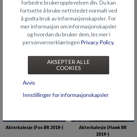
forbedre brukeropplevelsen din. Du kan
fortsette å bruke nettstedet normalt ved
å godta bruk av informasjonskapsler. For
mer informasjon om informasjonskapsler
og hvordan du bruker dem, les mer i
personvernerklæringen
Privacy Policy.
Akterkalesje (Eagle BRX)
Akterkalesje (Fox Avant
AKSEPTER ALLE
2018-)
COOKIES
Avvis
Innstillinger for informasjonskapsler
Akterkalesje (Fox BR 2018-)
Akterkalesje (Hawk BR
2019-)