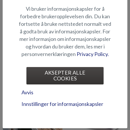
Vi bruker informasjonskapsler for å
Abloy-låsesett (Puma BRz)
Abloy-låsesystem (Fox
forbedre brukeropplevelsen din. Du kan
2018-)
fortsette å bruke nettstedet normalt ved
å godta bruk av informasjonskapsler. For
mer informasjon om informasjonskapsler
og hvordan du bruker dem, les mer i
personvernerklæringen
Privacy Policy.
AKSEPTER ALLE
Abloy-låsesystem (Hawk BR
Ankerspill (Raptor DC)
COOKIES
2019-)
Avvis
Innstillinger for informasjonskapsler