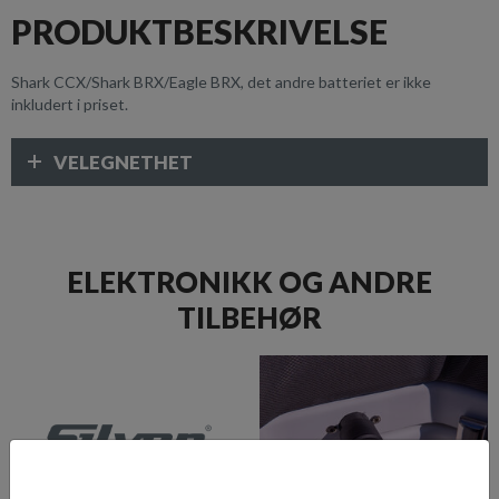
PRODUKTBESKRIVELSE
Shark CCX/Shark BRX/Eagle BRX, det andre batteriet er ikke
inkludert i priset.
VELEGNETHET
ELEKTRONIKK OG ANDRE
TILBEHØR