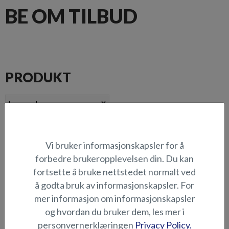
BE OM TILBUD
PRODUKT
BUTIKK
Vi bruker informasjonskapsler for å
forbedre brukeropplevelsen din. Du kan
fortsette å bruke nettstedet normalt ved
PERSONOPPLYSNINGER
å godta bruk av informasjonskapsler. For
mer informasjon om informasjonskapsler
Fornavn *
Etternavn *
og hvordan du bruker dem, les mer i
personvernerklæringen
Privacy Policy.