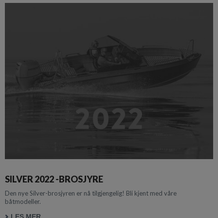
SILVER 2022 -BROSJYRE
Den nye Silver-brosjyren er nå tilgjengelig! Bli kjent med våre
båtmodeller.
LES MER