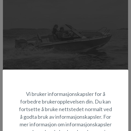
Vi bruker informasjonskapsler for å
Y-RANGE
forbedre brukeropplevelsen din. Du kan
Allsidige AluFibre
™
-båter med aluminiumsskrog og glassfiberinteriør.
fortsette å bruke nettstedet normalt ved
LES MER
å godta bruk av informasjonskapsler. For
mer informasjon om informasjonskapsler