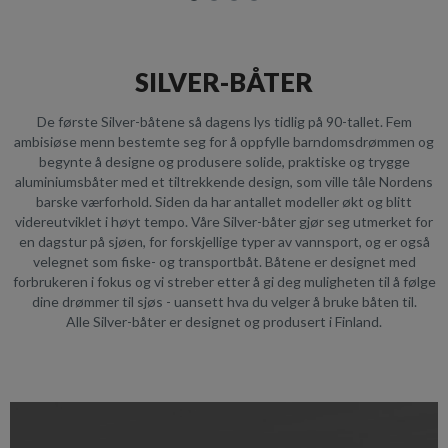
SILVER-BÅTER
De første Silver-båtene så dagens lys tidlig på 90-tallet. Fem
ambisiøse menn bestemte seg for å oppfylle barndomsdrømmen og
begynte å designe og produsere solide, praktiske og trygge
aluminiumsbåter med et tiltrekkende design, som ville tåle Nordens
barske værforhold. Siden da har antallet modeller økt og blitt
videreutviklet i høyt tempo. Våre Silver-båter gjør seg utmerket for
en dagstur på sjøen, for forskjellige typer av vannsport, og er også
velegnet som fiske- og transportbåt. Båtene er designet med
forbrukeren i fokus og vi streber etter å gi deg muligheten til å følge
dine drømmer til sjøs - uansett hva du velger å bruke båten til.
Alle Silver-båter er designet og produsert i Finland.