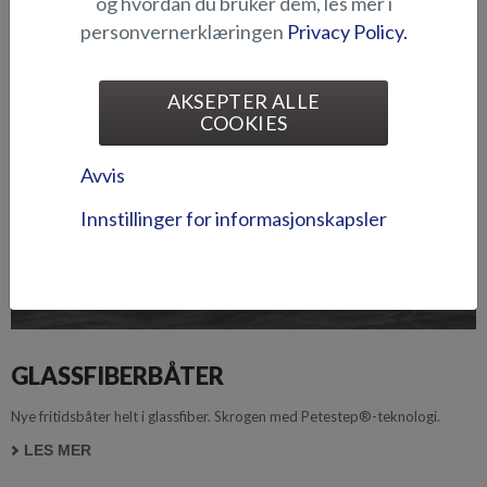
og hvordan du bruker dem, les mer i
personvernerklæringen
Privacy Policy.
AKSEPTER ALLE
COOKIES
Avvis
Innstillinger for informasjonskapsler
GLASSFIBERBÅTER
Nye fritidsbåter helt i glassfiber. Skrogen med Petestep®-teknologi.
LES MER