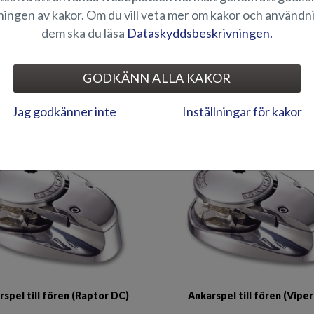
ingen av kakor. Om du vill veta mer om kakor och användn
dem ska du läsa
Dataskyddsbeskrivningen.
GODKÄNN ALLA KAKOR
bloy-låssats (Puma BRz)
Abloy-låsserie (Fox 201
Jag godkänner inte
Inställningar för kakor
rspel till fören (Raptor DC)
Ankarspel till fören (Vipe