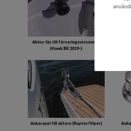
användn
A
Abloy-lås till förvaringsutrymmen
(Hawk BR 2019-)
Ankarspel till aktern (Raptor/Viper)
Anka