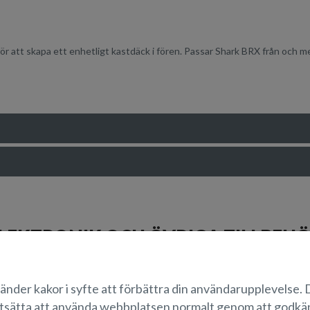
r att skapa ett enhetligt kastdäck i fören. Passar Shark BRX från och m
LEKTRONIK OCH ÖVRIGA TILLBEH
änder kakor i syfte att förbättra din användarupplevelse.
tsätta att använda webbplatsen normalt genom att godk