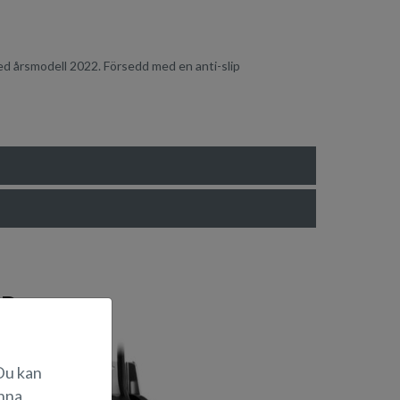
ed årsmodell 2022. Försedd med en anti-slip
ÖR
 Du kan
änna