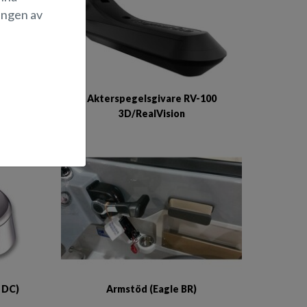
ingen av
8)
Akterspegelsgivare RV-100
3D/RealVision
r DC)
Armstöd (Eagle BR)