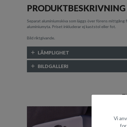
PRODUKTBESKRIVNING
Separat aluminiumskiva som läggs över förens mittgång fö
aluminiumyta. Priset inkluderar ej kaststol eller fot.
Bild riktgivande.
LÄMPLIGHET
BILDGALLERI
E
Vi anv
for